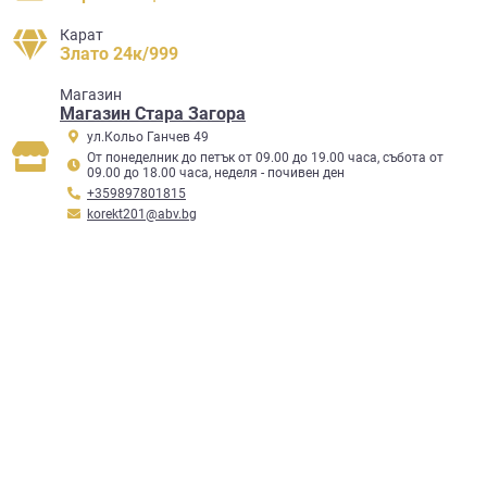
Карат
Злато 24к/999
Mагазин
Магазин Стара Загора
ул.Кольо Ганчев 49
От понеделник до петък от 09.00 до 19.00 часа, събота от
09.00 до 18.00 часа, неделя - почивен ден
+359897801815
korekt201@abv.bg