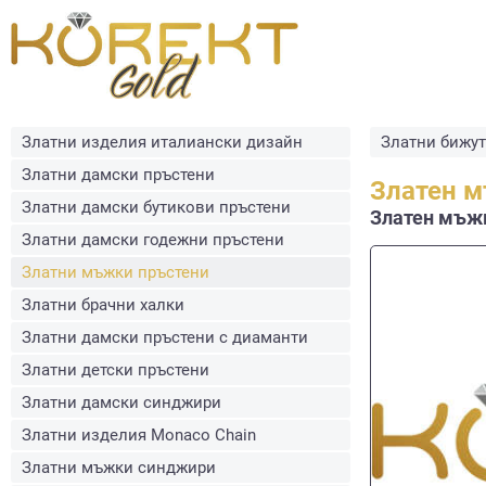
Златни изделия италиански дизайн
Златни бижу
Златни дамски пръстени
Златен м
Златни дамски бутикови пръстени
Златен мъжк
Златни дамски годежни пръстени
Златни мъжки пръстени
Златни брачни халки
Златни дамски пръстени с диаманти
Златни детски пръстени
Златни дамски синджири
Златни изделия Monaco Chain
Златни мъжки синджири