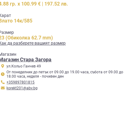
4.88 гр. x 100.99 € | 197.52 лв.
Карат
Злато 14к/585
Размер
23 (Обиколка 62.7 mm)
Как да разберете вашият размер
Mагазин
Магазин Стара Загора
ул.Кольо Ганчев 49
От понеделник до петък от 09.00 до 19.00 часа, събота от 09.00 до
18.00 часа, неделя - почивен ден
+359897801815
korekt201@abv.bg