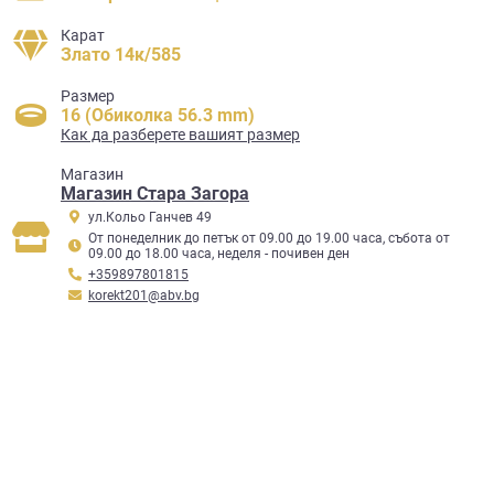
Карат
Злато 14к/585
Размер
16 (Обиколка 56.3 mm)
Как да разберете вашият размер
Mагазин
Магазин Стара Загора
ул.Кольо Ганчев 49
От понеделник до петък от 09.00 до 19.00 часа, събота от
09.00 до 18.00 часа, неделя - почивен ден
+359897801815
korekt201@abv.bg