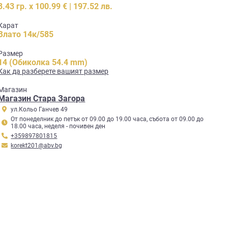
3.43 гр. x 100.99 € | 197.52 лв.
Карат
Злато 14к/585
Размер
14 (Обиколка 54.4 mm)
Как да разберете вашият размер
Mагазин
Магазин Стара Загора
ул.Кольо Ганчев 49
От понеделник до петък от 09.00 до 19.00 часа, събота от 09.00 до
18.00 часа, неделя - почивен ден
+359897801815
korekt201@abv.bg