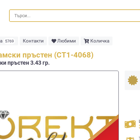
та
Контакти
Любими
Количка
5769
амски пръстен (СТ1-4068)
и пръстен 3.43 гр.