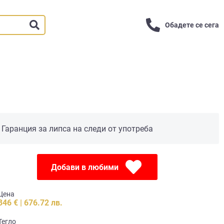
Обадете се сега
Гаранция за липса на следи от употреба
Добави в любими
Цена
346 € | 676.72 лв.
Тегло