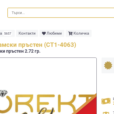
та
Контакти
Любими
Количка
5657
амски пръстен (СТ1-4063)
и пръстен 2.72 гр.