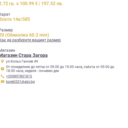
2.72 гр. x 100.99 € | 197.52 лв.
Карат
Злато 14к/585
Размер
20 (Обиколка 60.2 mm)
Как да разберете вашият размер
Mагазин
Магазин Стара Загора
ул.Кольо Ганчев 49
От понеделник до петък от 09.00 до 19.00 часа, събота от 09.00 до
18.00 часа, неделя - почивен ден
+359897801815
korekt201@abv.bg