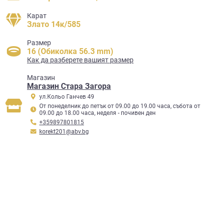
Карат
Злато 14к/585
Размер
16 (Обиколка 56.3 mm)
Как да разберете вашият размер
Mагазин
Магазин Стара Загора
ул.Кольо Ганчев 49
От понеделник до петък от 09.00 до 19.00 часа, събота от
09.00 до 18.00 часа, неделя - почивен ден
+359897801815
korekt201@abv.bg