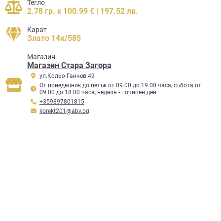
Тегло
2.78 гр. x 100.99 € | 197.52 лв.
Карат
Злато 14к/585
Mагазин
Магазин Стара Загора
ул.Кольо Ганчев 49
От понеделник до петък от 09.00 до 19.00 часа, събота от
09.00 до 18.00 часа, неделя - почивен ден
+359897801815
korekt201@abv.bg