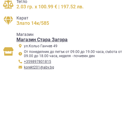
Тегло
2.03 гр. x 100.99 € | 197.52 лв.
Карат
Злато 14к/585
Mагазин
Магазин Стара Загора
ул.Кольо Ганчев 49
От понеделник до петък от 09.00 до 19.00 часа, събота от
09.00 до 18.00 часа, неделя - почивен ден
+359897801815
korekt201@abv.bg