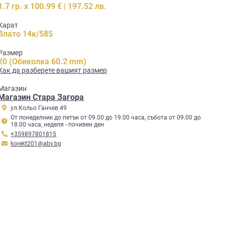
1.7 гр. x 100.99 € | 197.52 лв.
Карат
Злато 14к/585
Размер
20 (Обиколка 60.2 mm)
Как да разберете вашият размер
Mагазин
Магазин Стара Загора
ул.Кольо Ганчев 49
От понеделник до петък от 09.00 до 19.00 часа, събота от 09.00 до
18.00 часа, неделя - почивен ден
+359897801815
korekt201@abv.bg