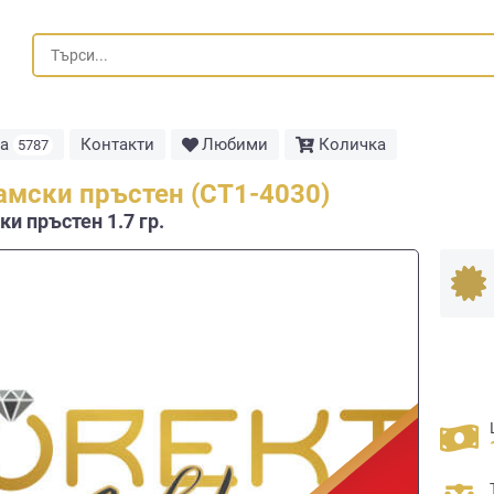
та
Контакти
Любими
Количка
5787
амски пръстен (СТ1-4030)
и пръстен 1.7 гр.