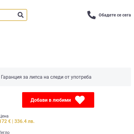
Обадете се сега
Гаранция за липса на следи от употреба
Добави в любими
Цена
172 € | 336.4 лв.
Тегло