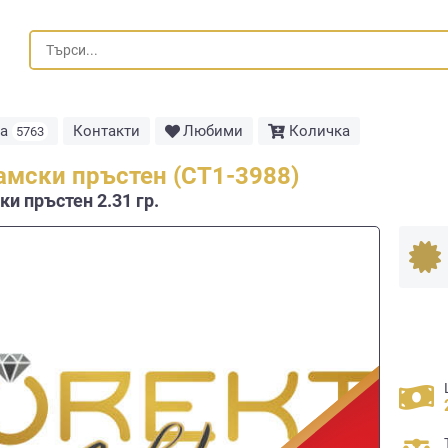
та
Контакти
Любими
Количка
5763
амски пръстен (СТ1-3988)
и пръстен 2.31 гр.