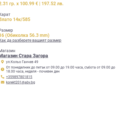
2.31 гр. x 100.99 € | 197.52 лв.
Карат
Злато 14к/585
Размер
16 (Обиколка 56.3 mm)
Как да разберете вашият размер
Mагазин
Магазин Стара Загора
ул.Кольо Ганчев 49
От понеделник до петък от 09.00 до 19.00 часа, събота от 09.00 до
18.00 часа, неделя - почивен ден
+359897801815
korekt201@abv.bg