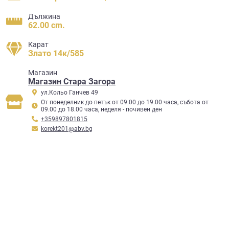
Дължина
62.00 cm.
Карат
Злато 14к/585
Mагазин
Магазин Стара Загора
ул.Кольо Ганчев 49
От понеделник до петък от 09.00 до 19.00 часа, събота от
09.00 до 18.00 часа, неделя - почивен ден
+359897801815
korekt201@abv.bg