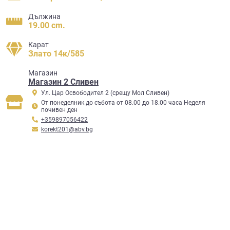
Дължина
19.00 cm.
Карат
Злато 14к/585
Mагазин
Магазин 2 Сливен
Ул. Цар Освободител 2 (срещу Мол Сливен)
От понеделник до събота от 08.00 до 18.00 часа Неделя
почивен ден
+359897056422
korekt201@abv.bg