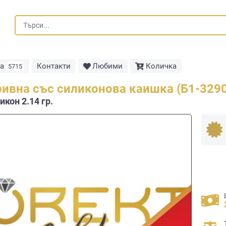
та
Контакти
Любими
Количка
5715
ривна със силиконова каишка (Б1-3290
икон 2.14 гр.