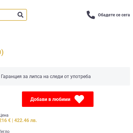
Обадете се сега
)
Гаранция за липса на следи от употреба
Добави в любими
Цена
216 € | 422.46 лв.
Тегло