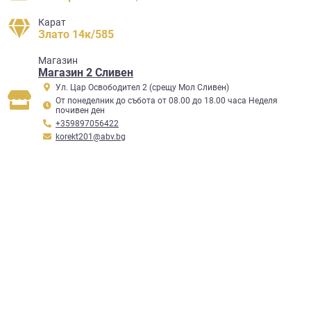
Карат
Злато 14к/585
Mагазин
Магазин 2 Сливен
Ул. Цар Освободител 2 (срещу Мол Сливен)
От понеделник до събота от 08.00 до 18.00 часа Неделя
почивен ден
+359897056422
korekt201@abv.bg