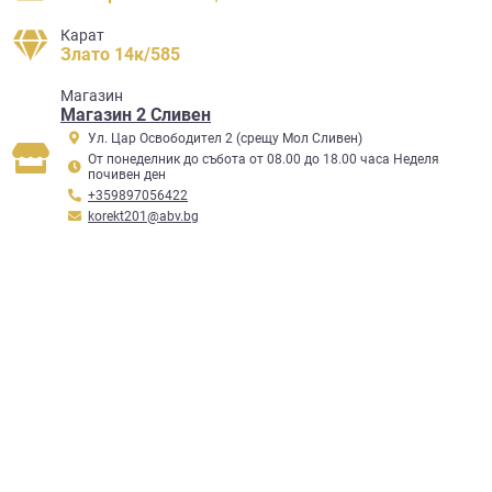
Карат
Злато 14к/585
Mагазин
Магазин 2 Сливен
Ул. Цар Освободител 2 (срещу Мол Сливен)
От понеделник до събота от 08.00 до 18.00 часа Неделя
почивен ден
+359897056422
korekt201@abv.bg