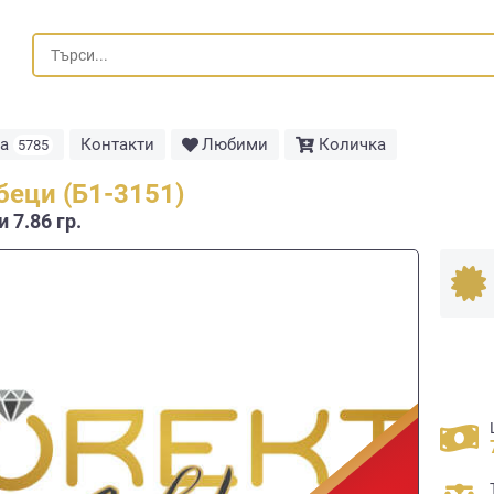
та
Контакти
Любими
Количка
5785
беци (Б1-3151)
 7.86 гр.