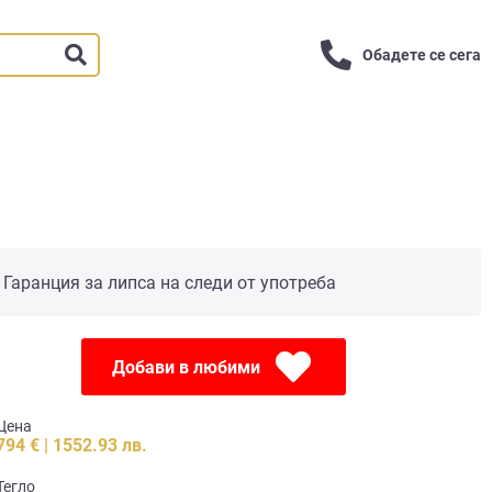
Обадете се сега
Гаранция за липса на следи от употреба
Добави в любими
Цена
794 € | 1552.93 лв.
Тегло