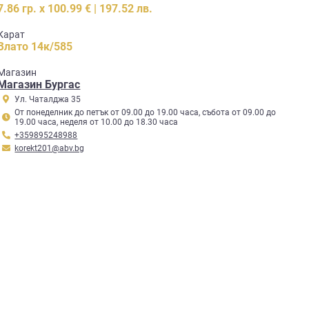
7.86 гр. x 100.99 € | 197.52 лв.
Карат
Злато 14к/585
Mагазин
Магазин Бургас
Ул. Чаталджа 35
От понеделник до петък от 09.00 до 19.00 часа, събота от 09.00 до
19.00 часа, неделя от 10.00 до 18.30 часа
+359895248988
korekt201@abv.bg