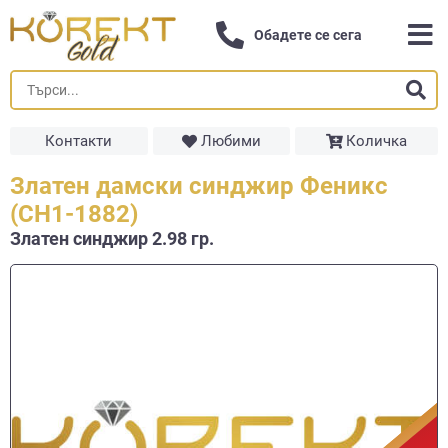
Обадете се сега
Контакти
Любими
Количка
Златен дамски синджир Феникс
(СН1-1882)
Златен синджир 2.98 гр.